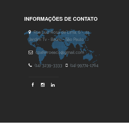
INFORMAÇÕES DE CONTATO
Rua Luiz Rosa de Lima, 6 -, 51
Jardim Tv - Baurú - São Paulo
cpaferroeaco@gmail.com
(14) 3239-3333
(14) 99774-1764