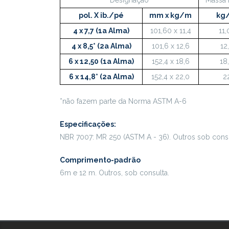
pol. X ib./pé
mm x kg/m
kg
4 x 7,7 (1a Alma)
101,60 x 11,4
11,
4 x 8,5* (2a Alma)
101,6 x 12,6
12
6 x 12,50 (1a Alma)
152,4 x 18,6
18
6 x 14,8* (2a Alma)
152,4 x 22,0
2
*não fazem parte da Norma ASTM A-6
Especificações:
NBR 7007: MR 250 (ASTM A - 36). Outros sob consu
Comprimento-padrão
6m e 12 m. Outros, sob consulta.