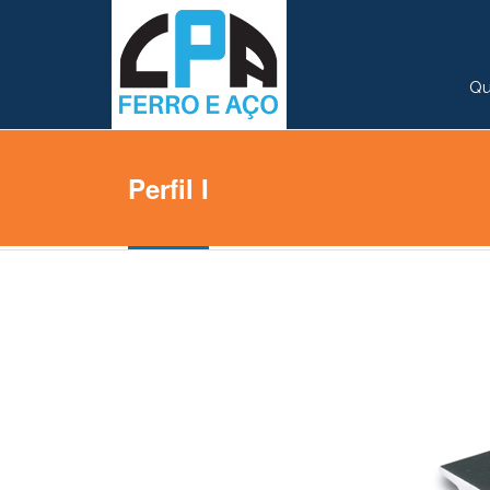
Qu
Perfil I