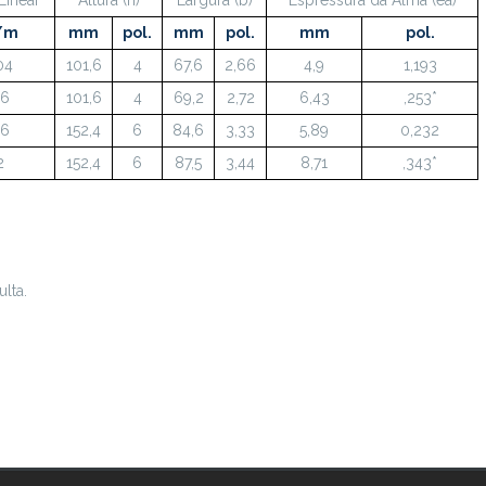
/m
mm
pol.
mm
pol.
mm
pol.
04
101,6
4
67,6
2,66
4,9
1,193
,6
101,6
4
69,2
2,72
6,43
,253*
,6
152,4
6
84,6
3,33
5,89
0,232
2
152,4
6
87,5
3,44
8,71
,343*
lta.