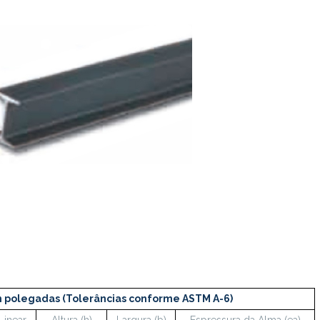
m polegadas (Tolerâncias conforme ASTM A-6)
Linear
Altura (h)
Largura (b)
Espressura da Alma (ea)