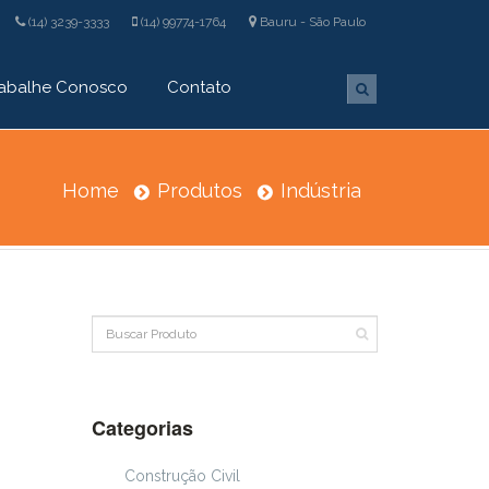
(14) 3239-3333
(14) 99774-1764
Bauru - São Paulo
rabalhe Conosco
Contato
Home
Produtos
Indústria
Categorias
Construção Civil