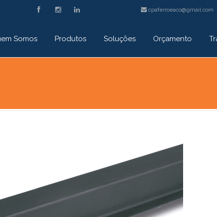
cpaferroeaco@gmail.com
em Somos
Produtos
Soluções
Orçamento
T